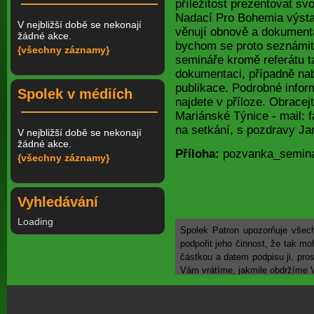
příležitost prezentovat sv
Nadací Pro Bohemia výsta
V nejbližší době se nekonají
věnují obnově a dokumenta
žádné akce.
bychom se proto seznámit s
{všechny záznamy}
semináře kromě referátu t
dokumentaci, případně nab
publikace. Podrobné infor
Spolek v médiích
najdete v příloze. Obracej
Mariánské Týnice - mail:
na setkání, s pozdravy Ja
V nejbližší době se nekonají
žádné akce.
Příloha:
pozvanka_seminar
{všechny záznamy}
Vyhledávání
Loading
Spolek Patron upozorňuje všechn
podpořit jeho činnost, že tak mo
částkou a datem podpisu ji, pro
Vám vrátíme, jakmile obdržíme 