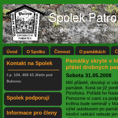
Úvod
O Spolku
Činnost
O památkách
Č
Památky skryté v h
Kontakt na Spolek
přátel drobných pa
Sobota 31.05.2008
č.p. 104, 468 43 Jiřetín pod
Bukovou
Milí přátelé, dovoluji si v
památek. Koná se již poněk
Plzeňska. Pořádá ho Nada
Spolek podporují
Pomozme si sami za podpo
května bude seminář v Mar
výlet autobusem po památ
Informace pro členy
letošní setkání nebude je